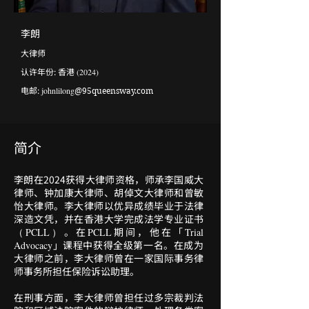
李朗
大律师
​认许年份: 香港
(2024)
电邮:
johnlilong
@95queensway.com
简介
李朗在2024获得大律师资格，师承李国威大
律师、钟加康大律师、胡倬文大律师和曾敏
怡大律师。李大律师以优异成绩毕业于法律
深造文凭，并在香港大学完成法学专业证书
。在
期间，他在「
（PCLL）
PCLL
Trial
」课程中获得全级第一名。在成为
Advocacy
大律师之前，李大律师曾在一家国际事务律
师事务所担任保险诉讼助理。
在刑事方面，李大律师曾担任过多宗裁判法