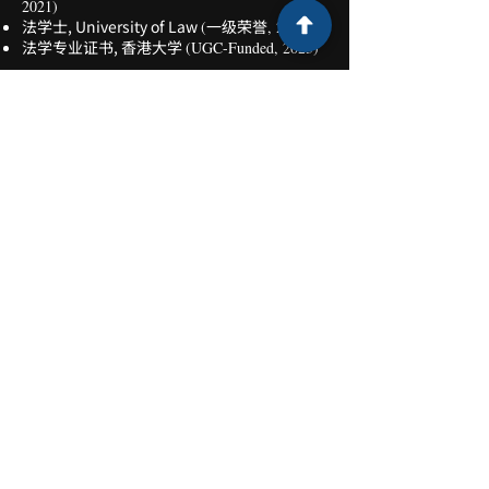
2021)​
法学士, University of Law
一级荣誉
(
, 2021)
法学专业证书, 香港大学
(UGC-Funded, 2023)
​奖学金
及奖项
​Jarvis & Kensington Prize for Trial
(在该学年在香港大学法学专业证书
Advocacy
课程中「
」科目取得最高成绩
Trial Advocacy
的学生) ​
The John Griffiths Prize in Advocacy Practical
(在该学年在香港大学法学专业证书
Exercises​
课程中「
」科目取得最高成绩
Trial Advocacy
的学生)
(根据基础法律学
UGC Funded Offer for PCLL
位的学术表现进行评估)
专业范畴